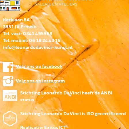
GALERIE EN ATELIERS
Kerklaan 8A
3851 JV Ermelo
Tel. vast: 0341 495568
Tel. mobiel: 06 18 24 43 16
info@leonardodavinci-kunst.nl
Volg ons op facebook
Volg ons op instagram
Stichting Leonardo Da Vinci heeft de ANBI
status
Stichting Leonardo Da Vinci is ISO gecertificeerd
Realisatie:
Exitus ICT