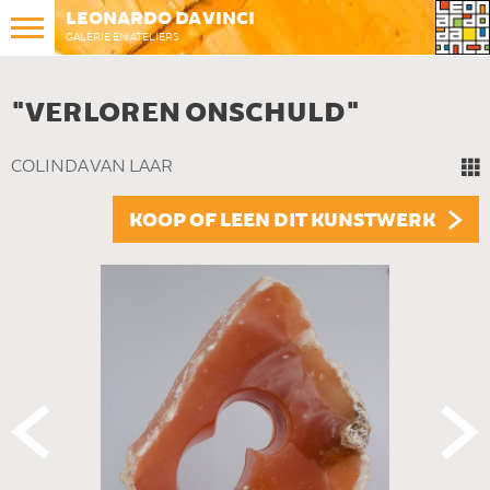
LEONARDO DA VINCI
GALERIE EN ATELIERS
"VERLOREN ONSCHULD"
COLINDA VAN LAAR
KOOP OF LEEN DIT KUNSTWERK