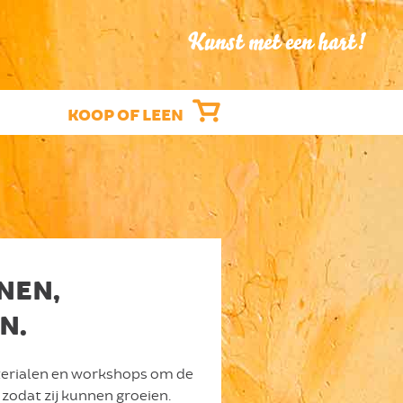
Kunst met een hart!
KOOP OF LEEN
NNEN,
N.
aterialen en workshops om de
zodat zij kunnen groeien.