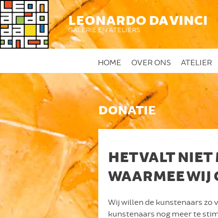
LEONARDO DA VINCI
GALERIE EN ATELIERS
HOME
OVER ONS
ATELIER
DONATIE
HET VALT NIET
WAARMEE WIJ 
Wij willen de kunstenaars zo 
kunstenaars nog meer te stimu