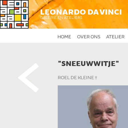
LEONARDO DA VINCI
GALERIE EN ATELIERS
HOME
OVER ONS
ATELIER
"SNEEUWWITJE"
 DIT KUNSTWERK
ROEL DE KLEINE †