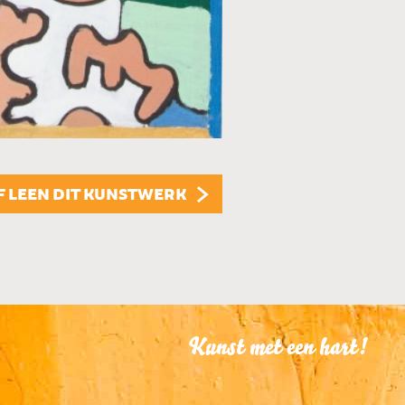
KUNSTUITLEEN
Dit kunstwerk is te
KUNST KOPEN
Dit kunstwerk is t
F LEEN DIT KUNSTWERK
Kunst met een hart!