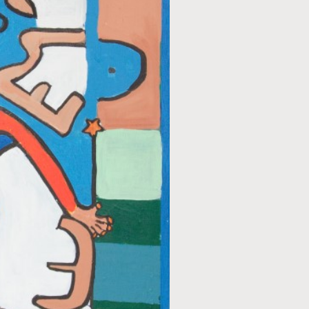
TECHNIEK
Acryl
STIJL
Abstract
ONDERWERP
Overig
FORMAAT
100 x 80 cm
PRIJS
€ 125,00