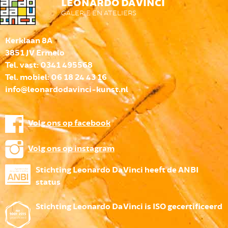
LEONARDO DA VINCI
GALERIE EN ATELIERS
Kerklaan 8A
3851 JV Ermelo
Tel. vast: 0341 495568
Tel. mobiel: 06 18 24 43 16
info@leonardodavinci-kunst.nl
Volg ons op facebook
Volg ons op instagram
Stichting Leonardo Da Vinci heeft de ANBI
status
Stichting Leonardo Da Vinci is ISO gecertificeerd