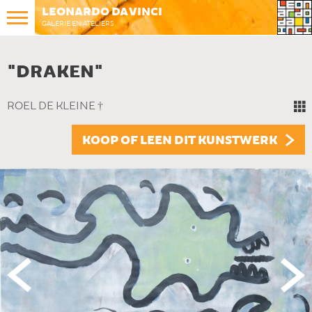
LEONARDO DA VINCI
GALERIE EN ATELIERS
"DRAKEN"
ROEL DE KLEINE †
KOOP OF LEEN DIT KUNSTWERK